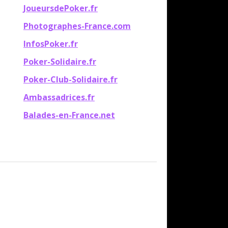
JoueursdePoker.fr
Photographes-France.com
InfosPoker.fr
Poker-Solidaire.fr
Poker-Club-Solidaire.fr
Ambassadrices.fr
Balades-en-France.net