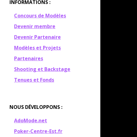
INFORMATIONS :
Concours de Modèles
Devenir membre
Devenir Partenaire
Modèles et Projets
Partenaires
Shooting et Backstage
Tenues et Fonds
NOUS DÉVELOPPONS :
AdoMode.net
Poker-Centre-Est.fr