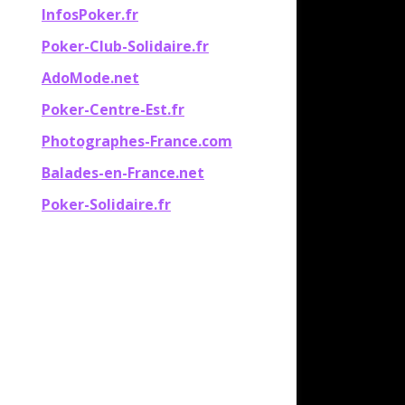
InfosPoker.fr
Poker-Club-Solidaire.fr
AdoMode.net
Poker-Centre-Est.fr
Photographes-France.com
Balades-en-France.net
Poker-Solidaire.fr