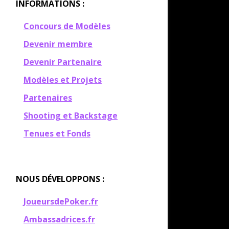
INFORMATIONS :
Concours de Modèles
Devenir membre
Devenir Partenaire
Modèles et Projets
Partenaires
Shooting et Backstage
Tenues et Fonds
NOUS DÉVELOPPONS :
JoueursdePoker.fr
Ambassadrices.fr