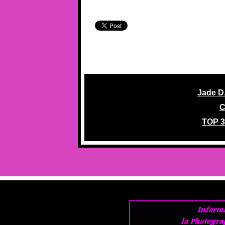
Jade D
C
TOP 3