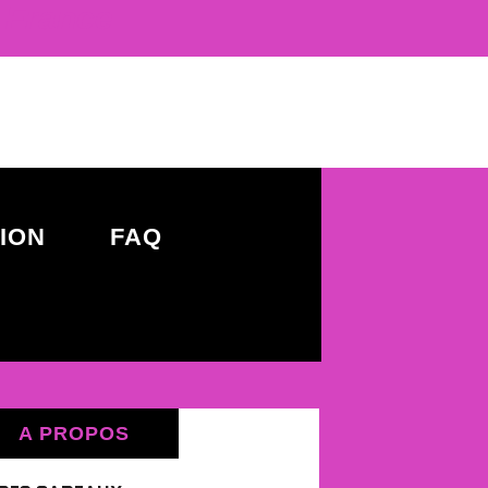
' France
TION
FAQ
A PROPOS